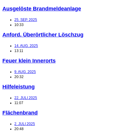
Ausgelöste Brandmeldeanlage
25. SEP. 2025
10:33
Anford. Überörtlicher Löschzug
14. AUG. 2025
13:11
Feuer klein Innerorts
9. AUG. 2025
20:32
Hilfeleistung
22. JULI 2025
11:07
Flächenbrand
2. JULI 2025
20:48