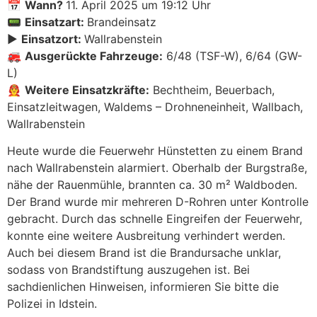
📅
Wann?
11. April 2025 um 19:12 Uhr
📟
Einsatzart:
Brandeinsatz
▶️
Einsatzort:
Wallrabenstein
🚒
Ausgerückte Fahrzeuge:
6/48 (TSF-W), 6/64 (GW-
L)
👨‍🚒
Weitere Einsatzkräfte:
Bechtheim, Beuerbach,
Einsatzleitwagen, Waldems – Drohneneinheit, Wallbach,
Wallrabenstein
Heute wurde die Feuerwehr Hünstetten zu einem Brand
nach Wallrabenstein alarmiert.
Oberhalb der Burgstraße,
nähe der Rauenmühle, brannten ca. 30 m² Waldboden.
Der Brand wurde mir mehreren D-Rohren unter Kontrolle
gebracht.
Durch das schnelle Eingreifen der Feuerwehr,
konnte eine weitere Ausbreitung verhindert werden.
Auch bei diesem Brand ist die Brandursache unklar,
sodass von Brandstiftung auszugehen ist.
Bei
sachdienlichen Hinweisen, informieren Sie bitte die
Polizei in Idstein.