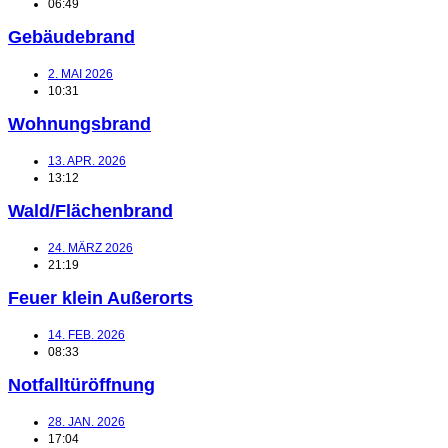
06:49
Gebäudebrand
2. MAI 2026
10:31
Wohnungsbrand
13. APR. 2026
13:12
Wald/Flächenbrand
24. MÄRZ 2026
21:19
Feuer klein Außerorts
14. FEB. 2026
08:33
Notfalltüröffnung
28. JAN. 2026
17:04