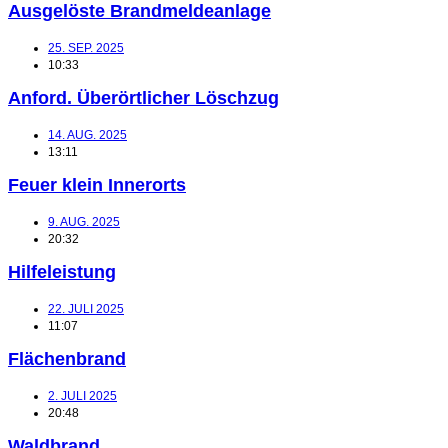
Ausgelöste Brandmeldeanlage
25. SEP. 2025
10:33
Anford. Überörtlicher Löschzug
14. AUG. 2025
13:11
Feuer klein Innerorts
9. AUG. 2025
20:32
Hilfeleistung
22. JULI 2025
11:07
Flächenbrand
2. JULI 2025
20:48
Waldbrand