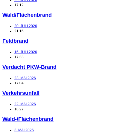
17:12
Wald/Flächenbrand
20. JULI 2026
21:16
Feldbrand
16. JULI 2026
17:33
Verdacht PKW-Brand
23. MAI 2026
17:04
Verkehrsunfall
22. MAI 2026
18:27
Wald-/Flächenbrand
3. MAI 2026