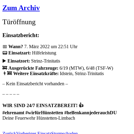
Zum Archiv
Türöffnung
Einsatzbericht:
📅
Wann?
7. März 2022 um 22:51 Uhr
📟
Einsatzart:
Hilfeleistung
▶️
Einsatzort:
Strinz-Trinitatis
🚒
Ausgerückte Fahrzeuge:
6/19 (MTW), 6/48 (TSF-W)
👨‍🚒
Weitere Einsatzkräfte:
Idstein, Strinz-Trinitatis
– Kein Einsatzbericht vorhanden –
– – – – –
WIR SIND 24/7 EINSATZBEREIT! 👍
#ehrenamt #wirfürHünstetten #helfenkannjederauchDU
Deine Feuerwehr Hünstetten-Limbach
Zurück
Vorheriger Einsatz
Sturmschaden