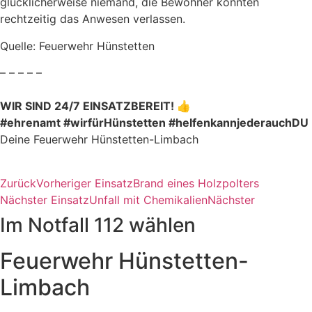
glücklicherweise niemand, die Bewohner konnten
rechtzeitig das Anwesen verlassen.
Quelle: Feuerwehr Hünstetten
– – – – –
WIR SIND 24/7 EINSATZBEREIT! 👍
#ehrenamt #wirfürHünstetten #helfenkannjederauchDU
Deine Feuerwehr Hünstetten-Limbach
Zurück
Vorheriger Einsatz
Brand eines Holzpolters
Nächster Einsatz
Unfall mit Chemikalien
Nächster
Im Notfall 112 wählen
Feuerwehr Hünstetten-
Limbach