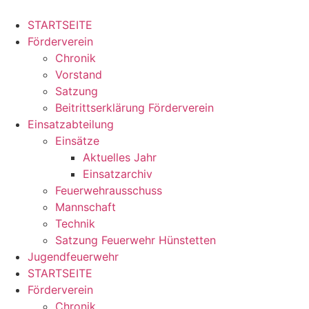
Zum
Inhalt
STARTSEITE
springen
Förderverein
Chronik
Vorstand
Satzung
Beitrittserklärung Förderverein
Einsatzabteilung
Einsätze
Aktuelles Jahr
Einsatzarchiv
Feuerwehrausschuss
Mannschaft
Technik
Satzung Feuerwehr Hünstetten
Jugendfeuerwehr
STARTSEITE
Förderverein
Chronik