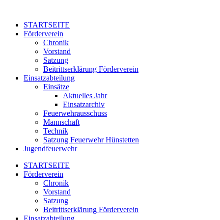
Zum
Inhalt
STARTSEITE
springen
Förderverein
Chronik
Vorstand
Satzung
Beitrittserklärung Förderverein
Einsatzabteilung
Einsätze
Aktuelles Jahr
Einsatzarchiv
Feuerwehrausschuss
Mannschaft
Technik
Satzung Feuerwehr Hünstetten
Jugendfeuerwehr
STARTSEITE
Förderverein
Chronik
Vorstand
Satzung
Beitrittserklärung Förderverein
Einsatzabteilung