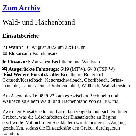
Zum Archiv
Wald- und Flächenbrand
Einsatzbericht:
📅
Wann?
16. August 2022 um 22:18 Uhr
📟
Einsatzart:
Brandeinsatz
▶️
Einsatzort:
Zwischen Bechtheim und Wallbach
🚒
Ausgerückte Fahrzeuge:
6/19 (MTW), 6/48 (TSF-W)
👨‍🚒
Weitere Einsatzkräfte:
Bechtheim, Beuerbach,
Görsroth/Kesselbach, Ketternschwalbach, Oberlibbach, Strinz-
Trinitatis, Taunusstein – Drohneneinheit, Wallbach, Wallrabenstein
Am Abend des 16.08.2022 kam es zwischen Bechtheim und
Wallbach zu einem Wald- und Flächenbrand von ca. 300 m2.
Zwischen Einsatzstelle und Löschfahrzeuge befand sich ein tiefer
Graben, was die Löscharbeiten der Einsatzkräfte zu Beginn
erschwerte. Mit mehreren Steckleitern wurde beiderseits Zugang
geschaffen, sodass die Einsatzkräfte den Graben durchqueren
konnten.