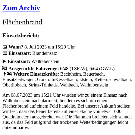
Zum Archiv
Flächenbrand
Einsatzbericht:
📅
Wann?
8. Juli 2023 um 15:20 Uhr
📟
Einsatzart:
Brandeinsatz
▶️
Einsatzort:
Wallrabenstein
🚒
Ausgerückte Fahrzeuge:
6/48 (TSF-W), 6/64 (GW-L)
👨‍🚒
Weitere Einsatzkräfte:
Bechtheim, Beuerbach,
Einsatzleitwagen, Görsroth/Kesselbach, Idstein, Ketternschwalbach,
Oberlibbach, Strinz-Trinitatis, Wallbach, Wallrabenstein
Am 08.07.2023 um 15:21 Uhr wurden wir zu einem Einsatz nach
Wallrabenstein nachalarmiert, bei dem es sich um einen
Flächenbrand auf einem Feld handelte. Bei unserer Ankunft stellten
wir fest, dass das Feuer bereits auf einer Fläche von etwa 1000
Quadratmetern ausgebreitet war. Die Flammen breiteten sich schnell
aus, da das Feld aufgrund der trockenen Wetterbedingungen leicht
entzündbar war.