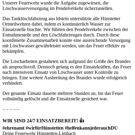
Unserer Feuerwehr wurde die Aufgabe zugewiesen, die
Löschwasserversorgung im Pendelverkehr sicherzustellen.
Das Tanklöschfahrzeug aus Idstein unterstützte alle Hünstetter
Ortsteilwehren dabei, indem es kontinuierlich Wasser zur
Einsatzstelle brachte. Wir führten den Pendelverkehr zwischen der
Entnahmestelle und den Löschfahrzeugen durch. Durch diese
koordinierte Zusammenarbeit konnte eine ausreichende Versorgung
mit Löschwasser gewährleistet werden, um das Feuer effektiv zu
bekämpfen.
Die Löscharbeiten gestalteten sich aufgrund der Größe des Brandes
als anspruchsvoll. Dennoch gelang es den Einsatzkräften, das Feuer
nach intensivem Einsatz von Löschwasser unter Kontrolle zu
bringen. Eine weitere Ausbreitung des Brandes wurde erfolgreich
verhindert.
Der gesamte Einsatz dauerte mehrere Stunden an, bis das Feuer
vollständig gelöscht und die Einsatzstelle gesichert war.
– – – – –
WIR SIND 24/7 EINSATZBEREIT! 👍
#ehrenamt #wirfürHünstetten #helfenkannjederauchDU
Deine Feuerwehr Hünstetten-Limbach