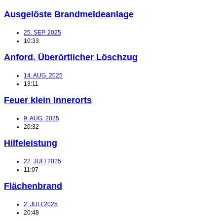
Ausgelöste Brandmeldeanlage
25. SEP. 2025
10:33
Anford. Überörtlicher Löschzug
14. AUG. 2025
13:11
Feuer klein Innerorts
9. AUG. 2025
20:32
Hilfeleistung
22. JULI 2025
11:07
Flächenbrand
2. JULI 2025
20:48