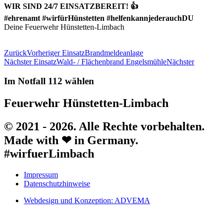
WIR SIND 24/7 EINSATZBEREIT! 👍
#ehrenamt #wirfürHünstetten #helfenkannjederauchDU
Deine Feuerwehr Hünstetten-Limbach
Zurück
Vorheriger Einsatz
Brandmeldeanlage
Nächster Einsatz
Wald- / Flächenbrand Engelsmühle
Nächster
Im Notfall 112 wählen
Feuerwehr Hünstetten-Limbach
© 2021 - 2026. Alle Rechte vorbehalten.
Made with ❤ in Germany.
#wirfuerLimbach
Impressum
Datenschutzhinweise
Webdesign und Konzeption: ADVEMA