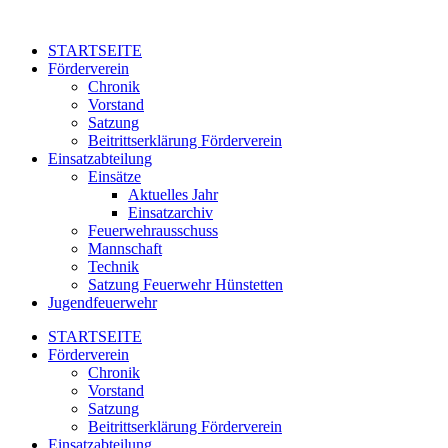
Zum
Inhalt
STARTSEITE
springen
Förderverein
Chronik
Vorstand
Satzung
Beitrittserklärung Förderverein
Einsatzabteilung
Einsätze
Aktuelles Jahr
Einsatzarchiv
Feuerwehrausschuss
Mannschaft
Technik
Satzung Feuerwehr Hünstetten
Jugendfeuerwehr
STARTSEITE
Förderverein
Chronik
Vorstand
Satzung
Beitrittserklärung Förderverein
Einsatzabteilung