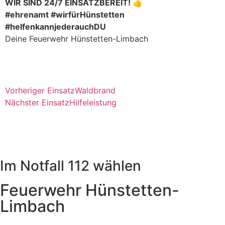
WIR SIND 24/7 EINSATZBEREIT! 👍
#ehrenamt #wirfürHünstetten
#helfenkannjederauchDU
Deine Feuerwehr Hünstetten-Limbach
Vorheriger Einsatz
Waldbrand
Nächster Einsatz
Hilfeleistung
Im Notfall 112 wählen
Feuerwehr Hünstetten-
Limbach