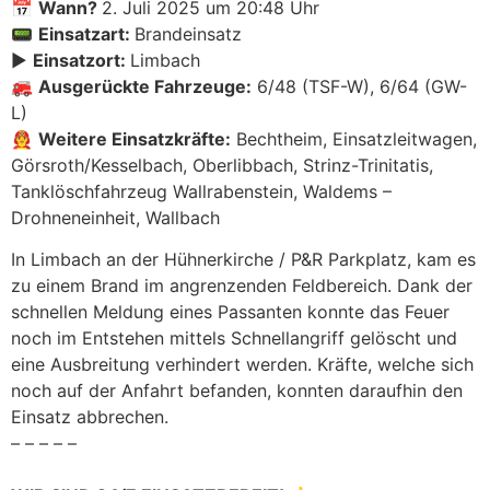
📅
Wann?
2. Juli 2025 um 20:48 Uhr
📟
Einsatzart:
Brandeinsatz
▶️
Einsatzort:
Limbach
🚒
Ausgerückte Fahrzeuge:
6/48 (TSF-W), 6/64 (GW-
L)
👨‍🚒
Weitere Einsatzkräfte:
Bechtheim, Einsatzleitwagen,
Görsroth/Kesselbach, Oberlibbach, Strinz-Trinitatis,
Tanklöschfahrzeug Wallrabenstein, Waldems –
Drohneneinheit, Wallbach
In Limbach an der Hühnerkirche / P&R Parkplatz, kam es
zu einem Brand im angrenzenden Feldbereich. Dank der
schnellen Meldung eines Passanten konnte das Feuer
noch im Entstehen mittels Schnellangriff gelöscht und
eine Ausbreitung verhindert werden. Kräfte, welche sich
noch auf der Anfahrt befanden, konnten daraufhin den
Einsatz abbrechen.
– – – – –