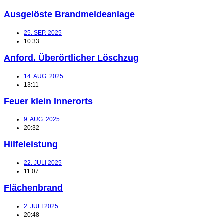
Ausgelöste Brandmeldeanlage
25. SEP. 2025
10:33
Anford. Überörtlicher Löschzug
14. AUG. 2025
13:11
Feuer klein Innerorts
9. AUG. 2025
20:32
Hilfeleistung
22. JULI 2025
11:07
Flächenbrand
2. JULI 2025
20:48