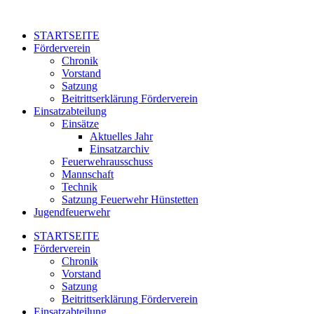
Zum
Inhalt
STARTSEITE
springen
Förderverein
Chronik
Vorstand
Satzung
Beitrittserklärung Förderverein
Einsatzabteilung
Einsätze
Aktuelles Jahr
Einsatzarchiv
Feuerwehrausschuss
Mannschaft
Technik
Satzung Feuerwehr Hünstetten
Jugendfeuerwehr
STARTSEITE
Förderverein
Chronik
Vorstand
Satzung
Beitrittserklärung Förderverein
Einsatzabteilung